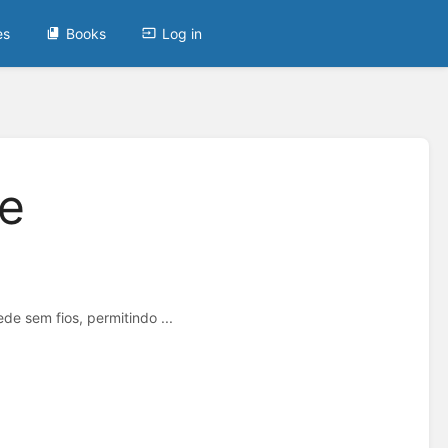
es
Books
Log in
e
e sem fios, permitindo ...