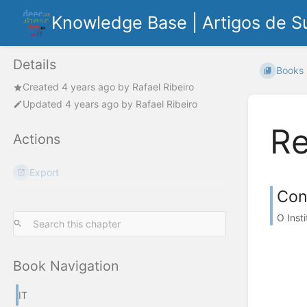
Knowledge Base | Artigos de S
Details
Books
Created
4 years ago
by
Rafael Ribeiro
Updated
4 years ago
by
Rafael Ribeiro
Re
Actions
Export
Con
O Inst
Book Navigation
IT