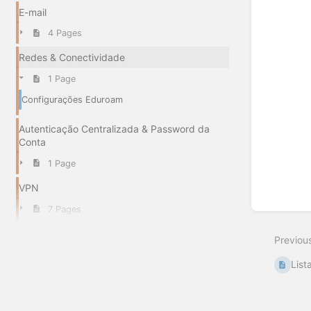
E-mail
4 Pages
Redes & Conectividade
1 Page
Configurações Eduroam
Autenticação Centralizada & Password da
Conta
1 Page
VPN
7 Pages
Previou
List