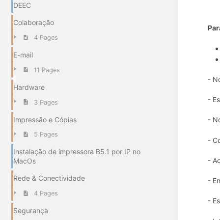
DEEC
Colaboração
Par
4 Pages
E-mail
11 Pages
- N
Hardware
- E
3 Pages
Impressão e Cópias
- N
5 Pages
- C
Instalação de impressora B5.1 por IP no
- A
MacOs
Rede & Conectividade
- E
4 Pages
- E
Segurança