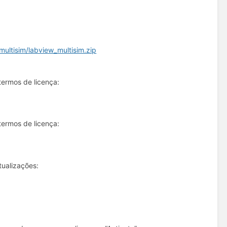
_multisim/labview_multisim.zip
termos de licença:
termos de licença:
tualizações: