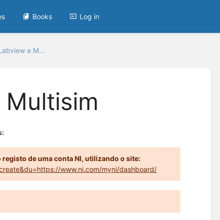
es
Books
Log in
Labview e M...
 Multisim
s:
registo de uma conta NI, utilizando o site:
n=create&du=https://www.ni.com/myni/dashboard/