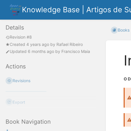
Knowledge Base | Artigos de S
Details
Books
Revision #8
Created
4 years ago
by
Rafael Ribeiro
Updated
6 months ago
by
Francisco Maia
I
Actions
O D
Revisions
Export
Book Navigation