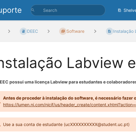
uporte
Shelv
DEEC
Software
Instalação 
nstalação Labview e
EEC possui uma licença Labview para estudantes e colaboradore
Antes de proceder à instalação do software, é necessário fazer o 
https://lumen.ni.com/nicif/us/header_create/content.xhtml?actio
Use a sua conta de estudante (ucXXXXXXXXXX@student.uc.pt)