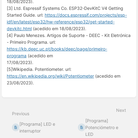
18/08/2023).
[3] Ltd. Espressif Systems Co. ESP32-DevKitC V4 Getting
Started Guide. url:
https://docs.espressif.com/projects/esp-
idf/en/latest/esp32/hw-reference/esp32/get-started-
devkitc.html
(acedido em 18/08/2023).
[4] Paulo Menezes. Artigos de Suporte - DEEC - Kit Eletrónica
- Primeiro Programa. url:
https://kb.deec.uc.pt/books/deec/page/primeiro-
programa
(acedido em
17/08/2023).
[5]Wikipedia. Potentiometer. url:
https://en.wikipedia.org/wiki/Potentiometer
(acedido em
23/08/2023).
Enter
section
select
Next
mode
Previous
[Programa]
[Programa] LED e
Potenciómetro e
interruptor
LED