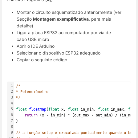
Montar o circuito esquematizado anteriormente (ver
Secção
Montagem exemplificativa
, para mais
detalhe)
Ligar a placa ESP32 ao computador por via de
cabo USB micro
Abrir o IDE Arduino
Selecionar o dispositivo ESP32 adequado
Copiar o seguinte código
1
/*
2
* Potenciómetro
3
*/
4
5
float
floatMap
(
float
 x, 
float
 in_min, 
float
 in_max, 
floa
6
return
 (x - in_min) * (out_max - out_min) / (in_max 
7
}
8
9
// a função setup é executada pontualmente quando o botã