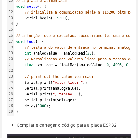
10
// a placa é alimentada:
11
void
setup
() {
12
// inicializa a comunicação série a 115200 bits por 
13
	Serial.begin(
115200
);
14
}
15
16
// a função loop é executada sucessivamente, uma e outra
17
void
loop
() {
18
// leitura do valor de entrada no terminal analógico
19
int
 analogValue = analogRead(
33
);
20
// Normalização dos valores lidos para a tensão do p
21
float
 voltage = floatMap(analogValue, 
0
, 
4095
, 
0
, 
3.
22
23
// print out the value you read:
24
	Serial.print(
"valor lido: "
);
25
	Serial.print(analogValue);
26
	Serial.print(
", tensão: "
);
27
	Serial.println(voltage);
28
	delay(
1000
);
29
}
Compilar e carregar o código para a placa ESP32