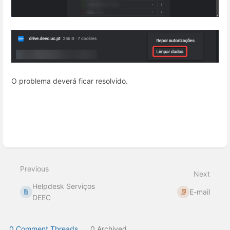
O problema deverá ficar resolvido.
Enter
section
select
Previous
mode
Next
Helpdesk Serviços
E-mail
DEEC
0 Comment Threads
0 Archived