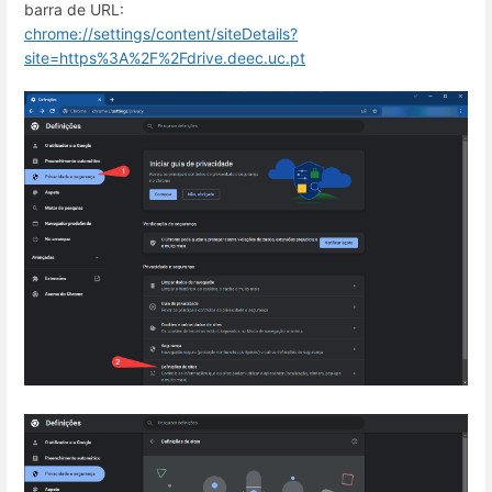
barra de URL:
chrome://settings/content/siteDetails?
site=https%3A%2F%2Fdrive.deec.uc.pt